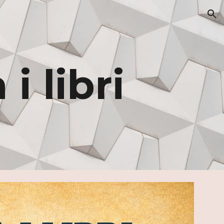
ion
i libri