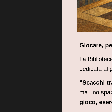
Giocare, pe
La Bibliotec
dedicata al 
“Scacchi tra
ma uno spazi
gioco, eser