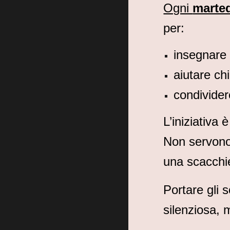
Ogni
marte
per:
insegnare 
aiutare ch
condivider
L’iniziativa 
Non servono 
una scacchie
Portare gli s
silenziosa,